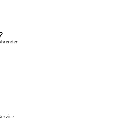
?
führenden
Service