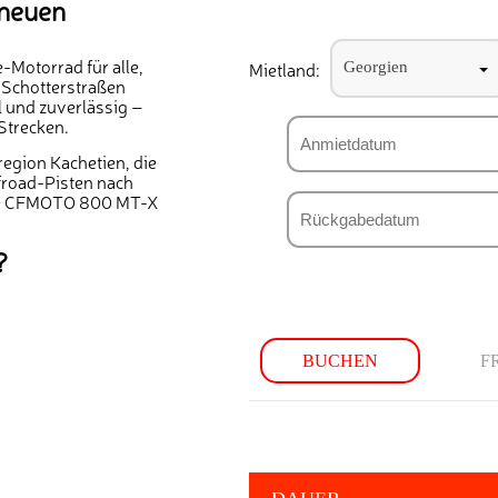
 neuen
-Motorrad für alle,
Mietland:
Georgien
 Schotterstraßen
 und zuverlässig –
Strecken.
region Kachetien, die
froad-Pisten nach
die CFMOTO 800 MT-X
?
BUCHEN
F