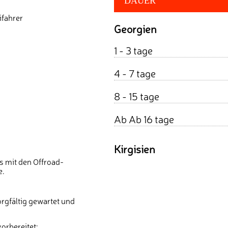
DAUER
ifahrer
Georgien
1 - 3 tage
4 - 7 tage
8 - 15 tage
Ab Ab 16 tage
Kirgisien
s mit den Offroad-
e.
rgfältig gewartet und
orbereitet: